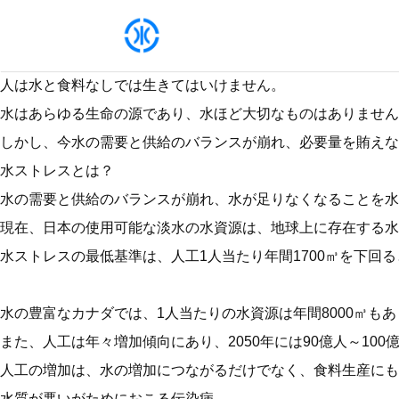
人は水と食料なしでは生きてはいけません。
水はあらゆる生命の源であり、水ほど大切なものはありません
しかし、今水の需要と供給のバランスが崩れ、必要量を賄えな
水ストレスとは？
水の需要と供給のバランスが崩れ、水が足りなくなることを水
現在、日本の使用可能な淡水の水資源は、地球上に存在する水資
水ストレスの最低基準は、人工1人当たり年間1700㎥を下回る
水の豊富なカナダでは、1人当たりの水資源は年間8000㎥も
また、人工は年々増加傾向にあり、2050年には90億人～10
人工の増加は、水の増加につながるだけでなく、食料生産にも
水質が悪いがためにおこる伝染病