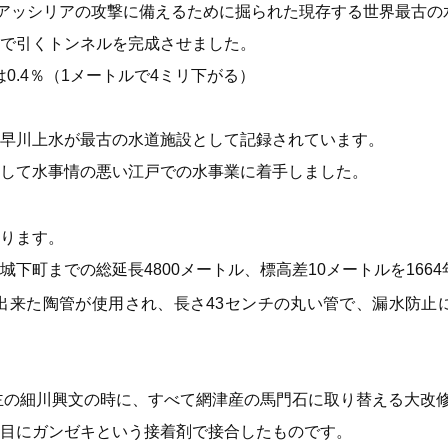
にアッシリアの攻撃に備えるために掘られた現存する世界最古の
で引くトンネルを完成させました。
は0.4％（1メートルで4ミリ下がる）
早川上水が最古の水道施設として記録されています。
して水事情の悪い江戸での水事業に着手しました。
ります。
下町までの総延長4800メートル、標高差10メートルを166
出来た陶管が使用され、長さ43センチの丸い管で、漏水防止
藩主の細川興文の時に、すべて網津産の馬門石に取り替える大改
目にガンゼキという接着剤で接合したものです。