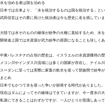
水を治める者は国を治める
日本では古来より、「水を統治するものは国を統治する」とい
武田信玄はその業に長けた統治者は今も歴史に名を残していま
大陸では水そのものの確保が紛争の火種に直結するため、水を
開発途上国では水資源が武力紛争の原因になることも珍しくあ
中東パレスチナの占領の歴史は、イスラエルの水資源獲得の歴
メコン川やインダス川流域には多くの国家が存在し、ナイル川
スーダンに至っては実際に家畜の飲水を巡って部族間で紛争が
まとめ
日本でもかつて水を巡った争いが頻発する時代がありました。
現在はダムによってその確保はできていますが、今一度水の大
私達にできることはわずかですが、一人ひとりが意識しあって