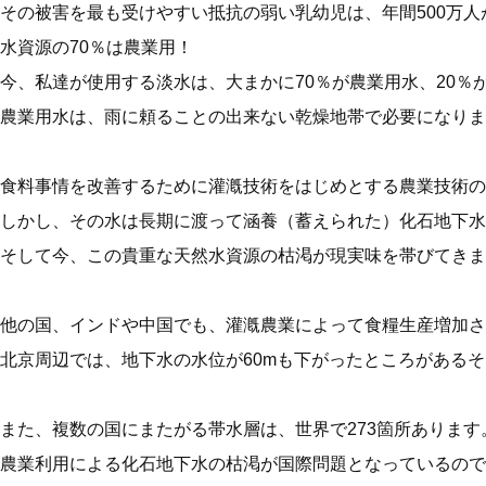
その被害を最も受けやすい抵抗の弱い乳幼児は、年間500万人
水資源の70％は農業用！
今、私達が使用する淡水は、大まかに70％が農業用水、20％
農業用水は、雨に頼ることの出来ない乾燥地帯で必要になりま
食料事情を改善するために灌漑技術をはじめとする農業技術の
しかし、その水は長期に渡って涵養（蓄えられた）化石地下
そして今、この貴重な天然水資源の枯渇が現実味を帯びてきま
他の国、インドや中国でも、灌漑農業によって食糧生産増加さ
北京周辺では、地下水の水位が60mも下がったところがある
また、複数の国にまたがる帯水層は、世界で273箇所あります
農業利用による化石地下水の枯渇が国際問題となっているので