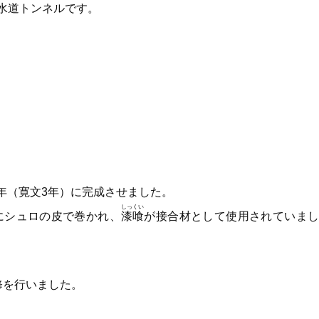
水道トンネルです。
4年（寛文3年）に完成させました。
しっくい
にシュロの皮で巻かれ、
漆喰
が接合材として使用されていまし
修を行いました。