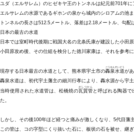
ユダ（エルサレム）のヒゼキヤ王のトンネルは紀元前701年
エルサレムの水源であるギホンの泉から城内のシロアムの池ま
トンネルの長さは512.5メートル、落差は2.18メートル、勾配
日本の最古の水道
日本では室町時代後期に戦国大名の北条氏康が建設した小田原
小田原攻め後、その仕組を検分した徳川家康は、それを参考に
ごうせんすいどう
現存する日本最古の水道として、熊本県宇土市の
轟泉水道
があ
轟泉水道は、初代宇土藩主の細川行孝により、轟水源から宇土城
がしつかん
当時使用された水道管は、松橋焼の
瓦質管
と呼ばれる陶器で
た。
しかし、その後100年ほど経つと痛みが激しくなり、5代目
この管は、コの字型にくり抜いた石に、板状の石を被せ、継ぎ