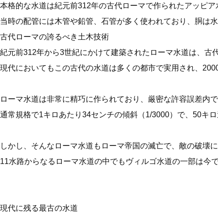
本格的な水道は紀元前312年の古代ローマで作られたアッピア
当時の配管には木管や鉛管、石管が多く使われており、胴は水
古代ローマの誇るべき土木技術
紀元前312年から3世紀にかけて建築されたローマ水道は、古
現代においてもこの古代の水道は多くの都市で実用され、200
ローマ水道は非常に精巧に作られており、厳密な許容誤差内で
通常規格で1キロあたり34センチの傾斜（1/3000）で、5
しかし、そんなローマ水道もローマ帝国の滅亡で、敵の破壊に
11水路からなるローマ水道の中でもヴィルゴ水道の一部は今
現代に残る最古の水道