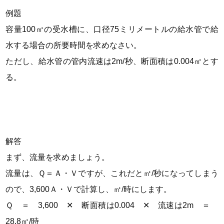
例題
容量100㎥の受水槽に、口径75ミリメートルの給水管で給
水する場合の所要時間を求めなさい。
ただし、給水管の管内流速は2m/秒、断面積は0.004㎡とす
る。
解答
まず、流量を求めましょう。
流量は、Ｑ＝Ａ・Ｖですが、これだと㎥/
秒
になってしまう
ので、3,600Ａ・Ｖで計算し、㎥/
時
にします。
Ｑ ＝ 3,600 ✕ 断面積は0.004 ✕ 流速は2m ＝
28.8㎥/時