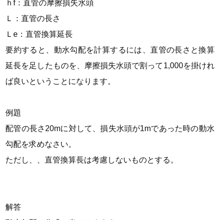
ｈ
f
：直管の摩擦損失水頭
Ｌ：直管の長さ
Ｌ
e
：直管換算延長
要約すると、動水勾配を計算するには、
直管の長さと換算
延長を足したものを、摩擦損失水頭で割って1,000を掛けれ
ば良い
ということになります。
例題
配管の長さ20mに対して、損失水頭が1mであった時の動水
勾配を求めなさい。
ただし、、直管換算長は考慮しないものとする。
解答