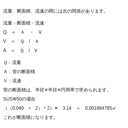
流量、断面積、流速の間には次の関係があります。
流量・断面積・流速
Q ＝ Ａ ・ V
V ＝ Ｑ / Ａ
A ＝ Ｑ / V
Ｑ：流量
Ａ：管の断面積
Ｖ：流速
管の断面積は、半径✕半径✕円周率で求められます。
SUSΦ50の場合
（（0.049 ÷ 2）＾2）✕ 3.14 ＝ 0.001884785㎡
これが断面積になります。